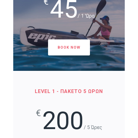
45
€
/ 1 'Ωρα
BOOK NOW
LEVEL 1 - ΠΑΚΕΤΟ 5 ΩΡΩΝ
200
€
/ 5 Ώρες