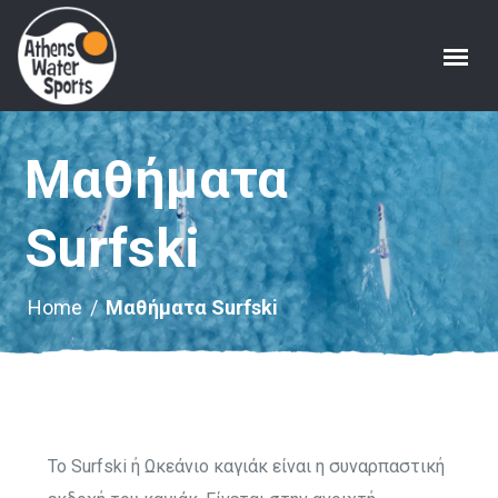
Μαθήματα
Surfski
Home
/
Μαθήματα Surfski
To Surfski ή Ωκεάνιο καγιάκ είναι η συναρπαστική