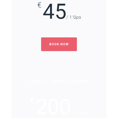
45
€
/ 1 'Ωρα
BOOK NOW
LEVEL 2 - ΠΑΚΕΤΟ 5 ΩΡΩΝ
200
€
/ 5 'Ωρες