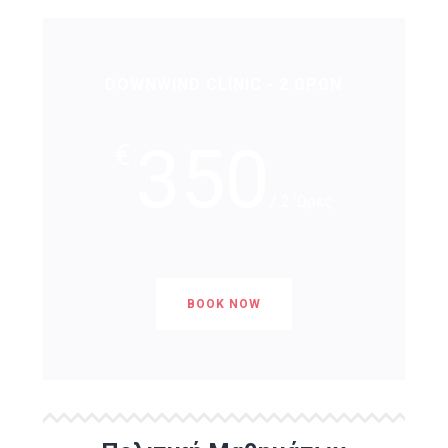
DOWNWIND CLINIC - 2 ΩΡΩΝ
350
€
/ 2 'Ωρες
BOOK NOW