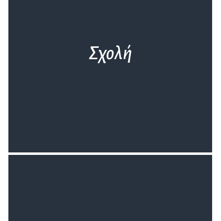
Σχολή
Ανακάλυψε τη χαρά της άσκησης στη
θάλασσα, ταξίδεψε με τον άνεμο,
κωπηλάτησε στο νερό, νιώσε την ευεξία της
άθλησης.