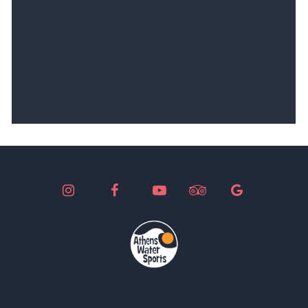
μεγάλη γκάμα εξοπλισμού Windsurf,
Kiteboard, SUP, Wing, Foil, Surfski !