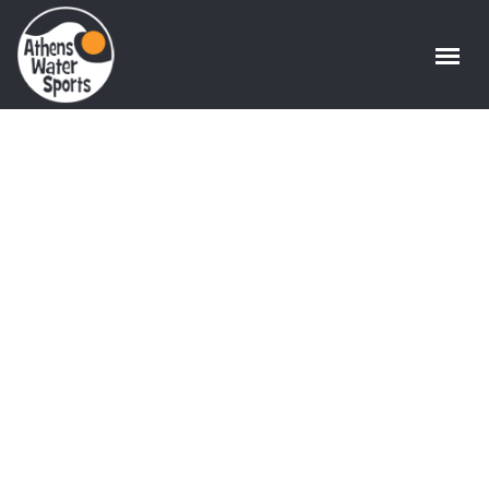
Mid-Winter
Surfski & SUP
Challenge –
Recap
Home
/
News
/
Mid-Winter Surfski & SUP
Challenge – Recap