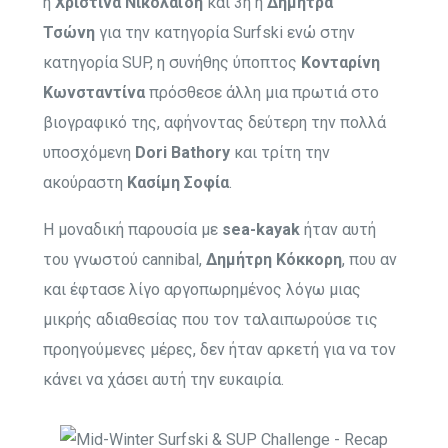
η
Χριστίνα Νικολαϊδη
και 3η η
Δήμητρα
Τσώνη
για την κατηγορία Surfski ενώ στην
κατηγορία SUP, η συνήθης ύποπτος
Κονταρίνη
Κωνσταντίνα
πρόσθεσε άλλη μια πρωτιά στο
βιογραφικό της, αφήνοντας δεύτερη την πολλά
υποσχόμενη
Dori Bathory
και τρίτη την
ακούραστη
Κασίμη Σοφία
.
Η μοναδική παρουσία με
sea-kayak
ήταν αυτή
του γνωστού cannibal,
Δημήτρη Κόκκορη
, που αν
και έφτασε λίγο αργοπωρημένος λόγω μιας
μικρής αδιαθεσίας που τον ταλαιπωρούσε τις
προηγούμενες μέρες, δεν ήταν αρκετή για να τον
κάνει να χάσει αυτή την ευκαιρία.