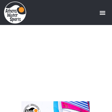
Girls camp
Home
/
News
/
Girls camp