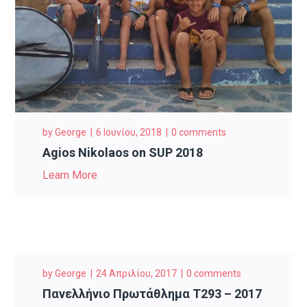
by
George
6 Ιουνίου, 2018
0 comments
Agios Nikolaos on SUP 2018
Learn More
by
George
24 Απριλίου, 2017
0 comments
Πανελλήνιο Πρωτάθλημα T293 – 2017