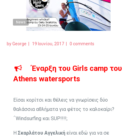
News
by
George
19 Ιουνίου, 2017
0 comments
Έναρξη του Girls camp του
Athens watersports
Είσαι κορίτσι και θέλεις να γνωρίσεις δύο
θαλάσσια αθλήματα για φέτος το καλοκαίρι?
΅Windsurfing και SUP!!!!;
Η
Σκαρλάτου Αγγελική
είναι εδώ για να σε