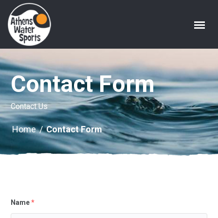
Contact Form
Contact Us
Home
/
Contact Form
Name
*