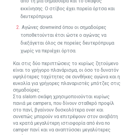
από τη μία σημαδούρα και το σκάφος
εκκίνησης. Ο στίβος έχει πορεία όρτσα και
δευτερόπρυμα.
Αγώνες downwind όπου οι σημαδούρες
τοποθετούνται έτσι ώστε ο αγώνας να
διεξάγεται όλος σε πορείες δευτερόπρυμα
χωρίς να περιέχει όρτσα.
Και στις δύο περιπτώσεις το κυρίως ζητούμενο
είναι το γρήγορο πλανάρισμα, οι όσο το δυνατόν
υψηλότερες ταχύτητες σε συνθήκες αγώνα και η
ευκολία για γρήγορες πλαναριστές μπότζες στις
σημαδούρες.
Στα slalom σκάφη χρησιμοποιούνται κυρίως
πανιά με campers, που δίνουν σταθερό προφίλ
στο πανί, βγαίνουν δυσκολότερα over και
συνεπώς μπορούν να επιτρέψουν στον αναβάτη
να κρατά μεγαλύτερη ιστιοφορία από ένα no
camper πανί και να αναπτύσσει μεγαλύτερες