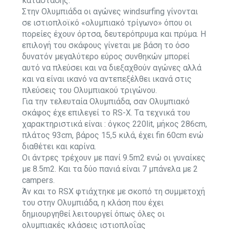
κατάστασης.
Στην Ολυμπιάδα οι αγώνες windsurfing γίνονται
σε ιστιοπλοϊκό «ολυμπιακό τρίγωνο» όπου οι
πορείες έχουν όρτσα, δευτερόπρυμα και πρύμα. Η
επιλογή του σκάφους γίνεται με βάση το όσο
δυνατόν μεγαλύτερο εύρος συνθηκών μπορεί
αυτό να πλεύσει και να διεξαχθούν αγώνες αλλά
και να είναι ικανό να αντεπεξέλθει ικανά στις
πλεύσεις του Ολυμπιακού τριγώνου.
Για την τελευταία Ολυμπιάδα, σαν Ολυμπιακό
σκάφος έχε επιλεγεί το RS-X. Tα τεχνικά του
χαρακτηριστικά είναι : όγκος 220lit, μήκος 286cm,
πλάτος 93cm, βάρος 15,5 κιλά, έχει fin 60cm ενώ
διαθέτει και καρίνα.
Οι άντρες τρέχουν με πανί 9.5m2 ενώ οι γυναίκες
με 8.5m2. Και τα δύο πανιά είναι 7 μπάνελα με 2
campers.
Άν και το RSX φτιάχτηκε με σκοπό τη συμμετοχή
του στην Ολυμπιάδα, η κλάση που έχει
δημιουργηθεί λειτουργεί όπως όλες οι
ολυμπιακές κλάσεις ιστιοπλοΐας