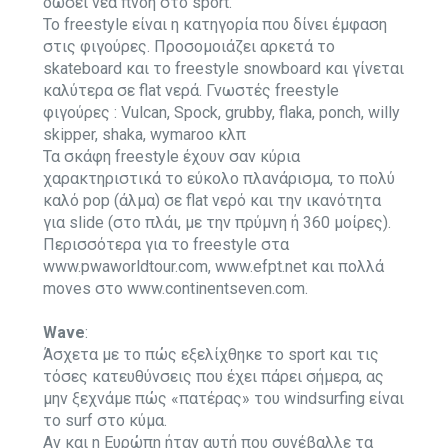
δώσει νέα πνοή στο sport.
To freestyle είναι η κατηγορία που δίνει έμφαση
στις φιγούρες. Προσομοιάζει αρκετά το
skateboard και το freestyle snowboard και γίνεται
καλύτερα σε flat νερά. Γνωστές freestyle
φιγούρες : Vulcan, Spock, grubby, flaka, ponch, willy
skipper, shaka, wymaroo κλπ
Τα σκάφη freestyle έχουν σαν κύρια
χαρακτηριστικά το εύκολο πλανάρισμα, το πολύ
καλό pop (άλμα) σε flat νερό και την ικανότητα
για slide (στο πλάι, με την πρύμνη ή 360 μοίρες).
Περισσότερα για το freestyle στα
www.pwaworldtour.com, www.efpt.net και πολλά
moves στο
www.continentseven.com
.
Wave
:
Άσχετα με το πώς εξελίχθηκε το sport και τις
τόσες κατευθύνσεις που έχει πάρει σήμερα, ας
μην ξεχνάμε πώς «πατέρας» του windsurfing είναι
το surf στο κύμα.
Αν και η Ευρώπη ήταν αυτή που συνέβαλλε τα