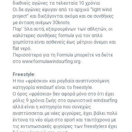
διεθνείς αγώνες τα τελευταία 10 χρόνια.
Οι δε αγώνες έφυγαν από το αρχικό “light wind
project” και διεξάγονται ακόμα και σε συνθήκες
με ένταση ανέμων 30knots.
Παρ’ ‘όλα αυτά, εξαιρουμένων των αθλητών, οι
καλύτερες συνθήκες formula για τον απλό
χομπίστα είναι ασθενείς έως μέτριοι άνεμοι και
flat νερό.
Περισσότερα για τη Formula μπορείτε να δείτε
στο
www.formulawindsurfing.org
.
Freestyle:
Η πιο «φρέσκια» και ραγδαία αναπτυσσόμενη
κατηγορία windsurf είναι το freestyle.
O όρος «φρέσκια» δεν αφορά μόνο στο ότι έχει
μόλις 9 χρόνια ζωής στο αγωνιστικό windsurfing
αλλά είναι η κατηγορία που συνεχώς
αναπτύσσεται με νέες φιγούρες, έχει βάλει πολύ
έντονα το νέο αίμα στο sport και ταυτόχρονα με
τις εντυπωσιακές φιγούρες των freestylers έχει