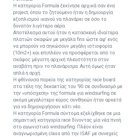
Η κατηγορία Formula ξεκίνησε αρχικά σαν ένα
project, όπου το ζητούμενο ήταν η δημιουργία
εξοπλισμού ικανού να πλανάρει σε όσο το
δυνατόν λιγότερο αέρα.
Αποτέλεσμα αυτού ήταν η κατασκευή ιδιαίτερα
πλατιών σκαφών με μεγάλα fins ώστε αφ’ ενός
να μπορούν να σηκώσουν μεγάλη ιστιοφορία
(10m2+) και επιπλέον να προσφέρεται από το
σκάφος μέγιστη αρχική πλευστότητα στον
αναβάτη πριν το πλανάρισμα. Αυτή όμως ήταν
απλά η αρχή.
H φθίνουσα πορεία της κατηγορίας race board
στα τέλη της δεκαετίας του ’90 σε συνδυασμό με
την «υπόσχεση» της formula για windsurfing σε
ακόμα μεγαλύτερο εύρος συνθηκών ήταν αρκετά
για να δημιουργήσουν κάτι νέο.
Η κατηγορία Formula σύντομα εξελίχθηκε σε μια
σημαντική κατηγορία race δίνοντας μία νέα πνοή
στο αγωνιστικό windsurfing. Πλέον είναι
αναγνωρισμένη class από την ISAF με συνεχείς