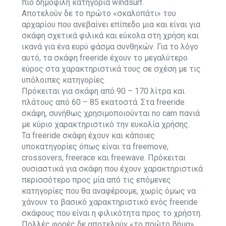
πιο δημοφιλή κατηγορία windsurf.
Αποτελούν δε το πρώτο «σκαλοπάτι» του
αρχαρίου που ανεβαίνει επίπεδο μια και είναι για
σκάφη σχετικά φιλικά και εύκολα στη χρήση και
ικανά για ένα ευρύ φάσμα συνθηκών. Για το λόγο
αυτό, τα σκάφη freeride έχουν το μεγαλύτερο
εύρος στα χαρακτηριστικά τους σε σχέση με τις
υπόλοιπες κατηγορίες.
Πρόκειται για σκάφη από 90 – 170 λίτρα και
πλάτους από 60 – 85 εκατοστά. Στα freeride
σκάφη, συνήθως χρησιμοποιούνται no cam πανιά
με κύριο χαρακτηριστικό την ευκολία χρήσης.
Τα freeride σκάφη έχουν και κάποιες
υποκατηγορίες όπως είναι τα freemove,
crossovers, freerace και freewave. Πρόκειται
ουσιαστικά για σκάφη που έχουν χαρακτηριστικά
περισσότερο προς μία από τις επόμενες
κατηγορίες που θα αναφέρουμε, χωρίς όμως να
χάνουν το βασικό χαρακτηριστικό ενός freeride
σκάφους που είναι η φιλικότητα προς το χρήστη.
Πολλές φορές δε αποτελούν «το πρώτο βήμα»